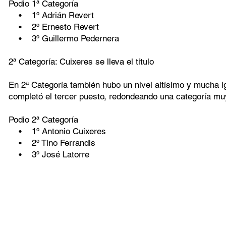
Podio 1ª Categoría
• 1º Adrián Revert
• 2º Ernesto Revert
• 3º Guillermo Pedernera
2ª Categoría: Cuixeres se lleva el título
En 2ª Categoría también hubo un nivel altísimo y mucha ig
completó el tercer puesto, redondeando una categoría muy 
Podio 2ª Categoría
• 1º Antonio Cuixeres
• 2º Tino Ferrandis
• 3º José Latorre